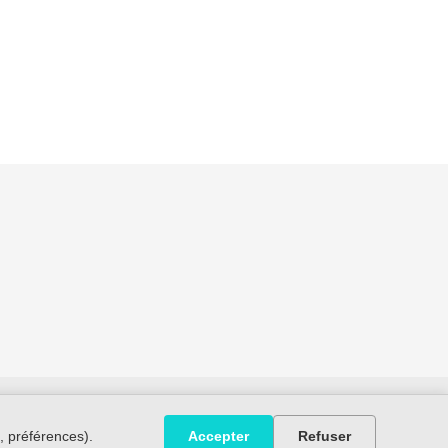
ct
Politique de Confidentialité
Conditions
, préférences).
Accepter
Refuser