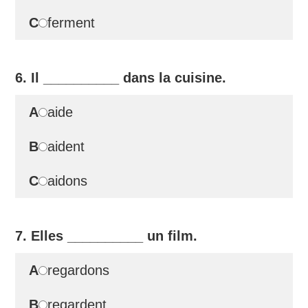
C
ferment
6. Il
__________
dans la cuisine.
A
aide
B
aident
C
aidons
7. Elles
__________
un film.
A
regardons
B
regardent