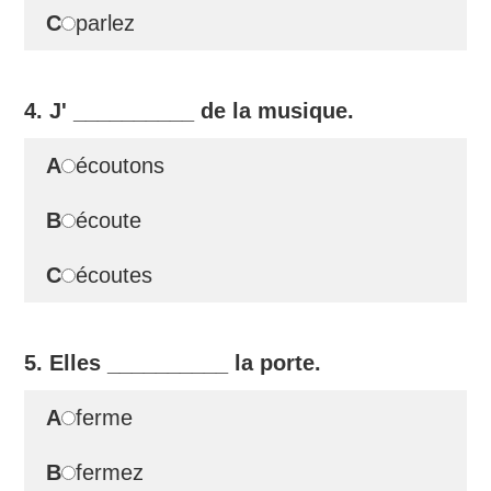
C
parlez
4. J'
__________
de la musique.
A
écoutons
B
écoute
C
écoutes
5. Elles
__________
la porte.
A
ferme
B
fermez