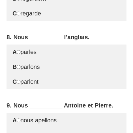
C
regarde
8. Nous
__________
l'anglais.
A
parles
B
parlons
C
parlent
9. Nous
__________
Antoine et Pierre.
A
nous apellons