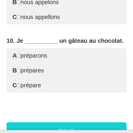
B
nous appelons
C
nous appellons
10. Je
__________
un gâteau au chocolat.
A
préparons
B
prépares
C
prépare
Vérifier