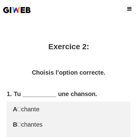
Exercice 2:
Choisis l'option correcte.
1. Tu
__________
une chanson.
A
chante
B
chantes