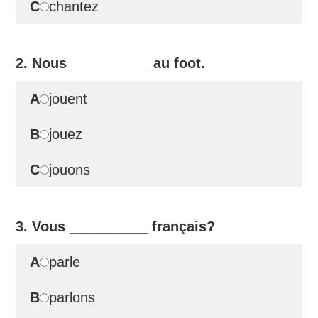
C
chantez
2. Nous
__________
au foot.
A
jouent
B
jouez
C
jouons
3. Vous
__________
français?
A
parle
B
parlons