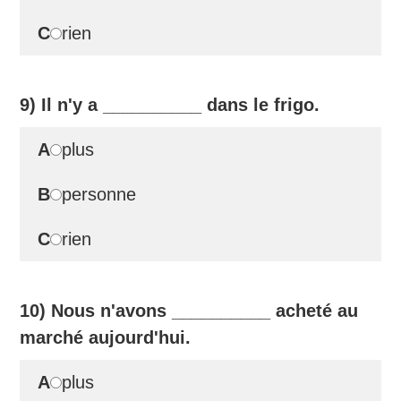
C
rien
9) Il n'y a
__________
dans le frigo.
A
plus
B
personne
C
rien
10) Nous n'avons
__________
acheté au
marché aujourd'hui.
A
plus