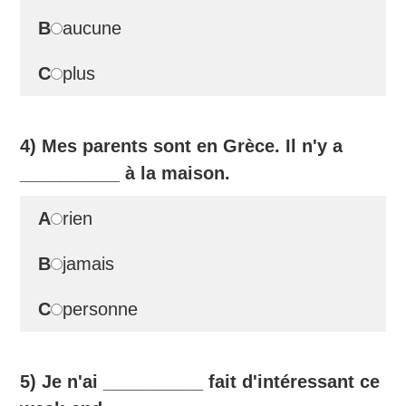
B
aucune
C
plus
4) Mes parents sont en Grèce. Il n'y a
__________
à la maison.
A
rien
B
jamais
C
personne
5) Je n'ai
__________
fait d'intéressant ce