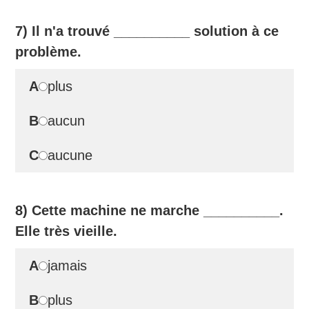
7) Il n'a trouvé
__________
solution à ce
problème.
A
plus
B
aucun
C
aucune
8) Cette machine ne marche
__________
.
Elle très vieille.
A
jamais
B
plus