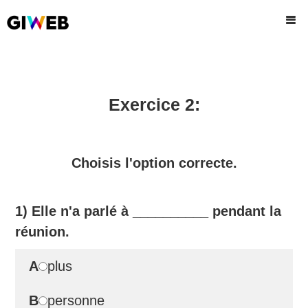
Exercice 2:
Choisis l'option correcte.
1) Elle n'a parlé à
__________
pendant la
réunion.
A
plus
B
personne