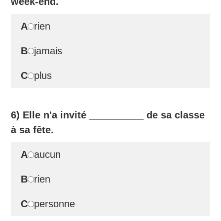
week-end.
A
rien
B
jamais
C
plus
6) Elle n'a invité
__________
de sa classe
à sa fête.
A
aucun
B
rien
C
personne