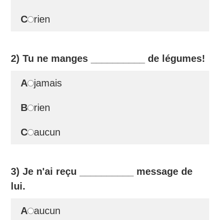
C
rien
2) Tu ne manges
__________
de légumes!
A
jamais
B
rien
C
aucun
3) Je n'ai reçu
__________
message de
lui.
A
aucun