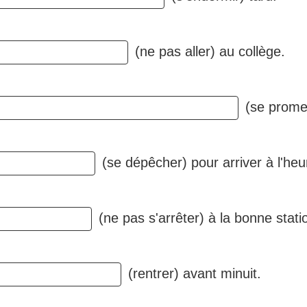
(ne pas aller) au collège.
(se promen
(se dépêcher) pour arriver à l'heu
(ne pas s'arrêter) à la bonne stati
(rentrer) avant minuit.