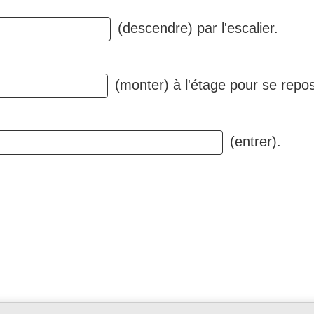
(descendre) par l'escalier.
(monter) à l'étage pour se repo
(entrer).