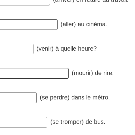
(aller) au cinéma.
(venir) à quelle heure?
(mourir) de rire.
(se perdre) dans le métro.
(se tromper) de bus.