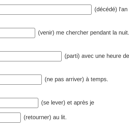
(décédé) l'an 
(venir) me chercher pendant la nuit
(parti) avec une heure de
(ne pas arriver) à temps.
(se lever) et après je
(retourner) au lit.