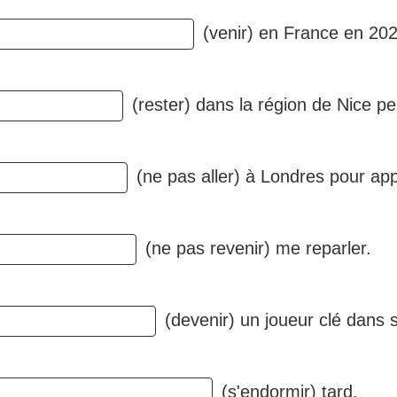
(venir) en France en 202
(rester) dans la région de Nice p
(ne pas aller) à Londres pour app
(ne pas revenir) me reparler.
(devenir) un joueur clé dans 
(s'endormir) tard.