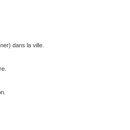
er) dans la ville.
re.
on.