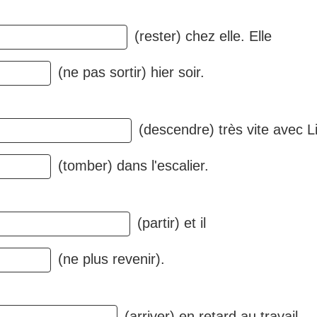
(rester) chez elle. Elle
(ne pas sortir) hier soir.
(descendre) très vite avec L
(tomber) dans l'escalier.
(partir) et il
(ne plus revenir).
(arriver) en retard au travail.