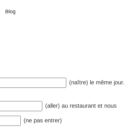
Blog
(naître) le même jour.
(aller) au restaurant et nous
(ne pas entrer)