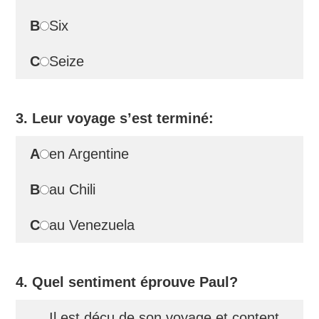
B
Six
C
Seize
3. Leur voyage s’est terminé:
A
en Argentine
B
au Chili
C
au Venezuela
4. Quel sentiment éprouve Paul?
Il est déçu de son voyage et content