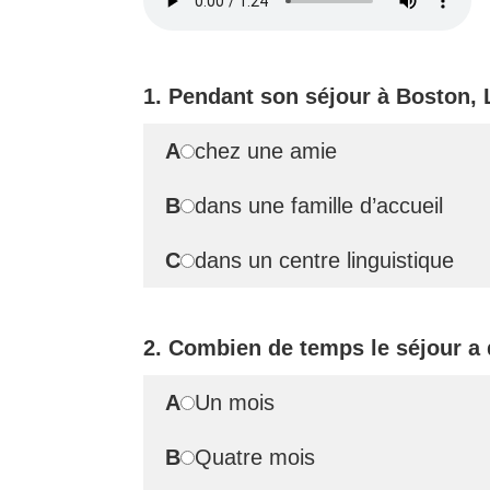
1. Pendant son séjour à Boston, 
A
chez une amie
B
dans une famille d’accueil
C
dans un centre linguistique
2. Combien de temps le séjour a
A
Un mois
B
Quatre mois