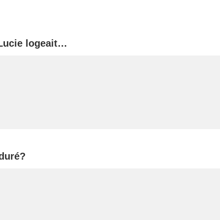
Lucie logeait…
 duré?