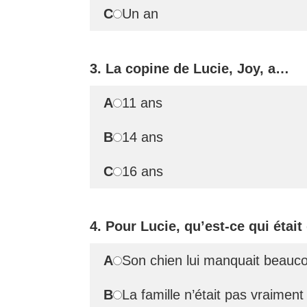
C
Un an
3. La copine de Lucie, Joy, a…
A
11 ans
B
14 ans
C
16 ans
4. Pour Lucie, qu’est-ce qui était
A
Son chien lui manquait beauc
B
La famille n’était pas vraimen