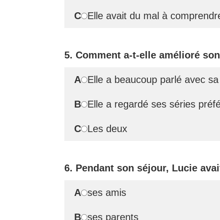
C
Elle avait du mal à comprendre
5. Comment a-t-elle amélioré son
A
Elle a beaucoup parlé avec sa 
B
Elle a regardé ses séries préf
C
Les deux
6. Pendant son séjour, Lucie avai
A
ses amis
B
ses parents