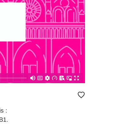
s :
 B1.