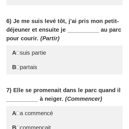
6) Je me suis levé tôt, j'ai pris mon petit-
déjeuner et ensuite je
__________
au parc
pour courir.
(Partir)
A
suis partie
B
partais
7) Elle se promenait dans le parc quand il
__________
à neiger.
(Commencer)
A
a commencé
B
commençait