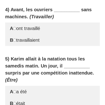
4) Avant, les ouvriers
__________
sans
machines.
(Travailler)
A
ont travaillé
B
travaillaient
5) Karim allait à la natation tous les
samedis matin. Un jour, il
__________
surpris par une compétition inattendue.
(Être)
A
a été
B
était