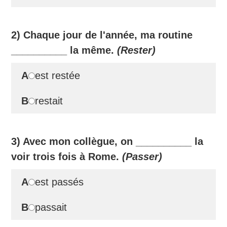
2) Chaque jour de l'année, ma routine
__________
la même.
(Rester)
A
est restée
B
restait
3) Avec mon collègue, on
__________
la
voir trois fois à Rome.
(Passer)
A
est passés
B
passait