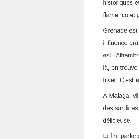
historiques e
flamenco et p
Grenade est u
influence ar
est l’Alhambr
là, on trouve
hiver. C’est
é
À Malaga, vil
des sardines 
délicieuse.
Enfin, parlon