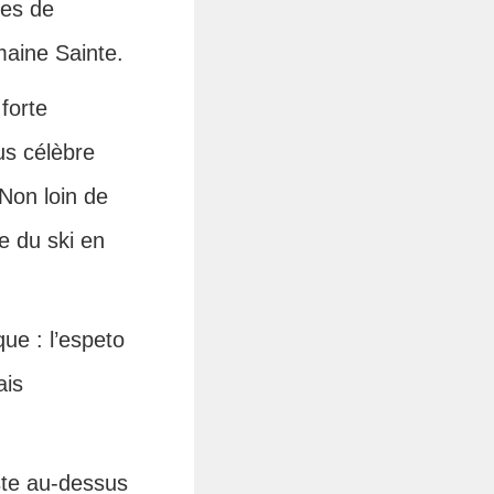
les de
maine Sainte.
forte
us célèbre
 Non loin de
e du ski en
que : l’espeto
ais
uste au-dessus