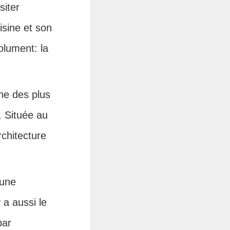
siter
isine et son
olument: la
ne des plus
. Située au
chitecture
 une
 a aussi le
par