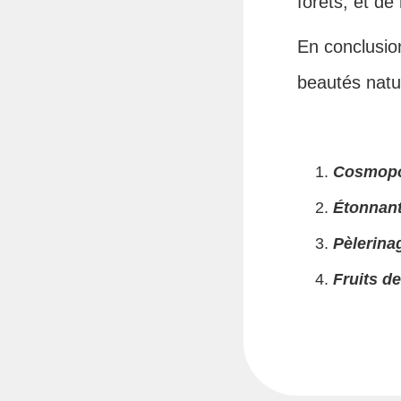
forêts, et de
En conclusion
beautés natur
Cosmopo
Étonnan
Pèlerina
Fruits d