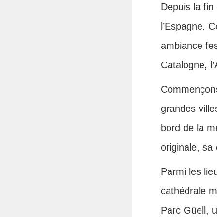
Depuis la fin
l’Espagne. C
ambiance fest
Catalogne, l’
Commençons p
grandes ville
bord de la m
originale, sa
Parmi les lie
cathédrale mo
Parc Güell, 