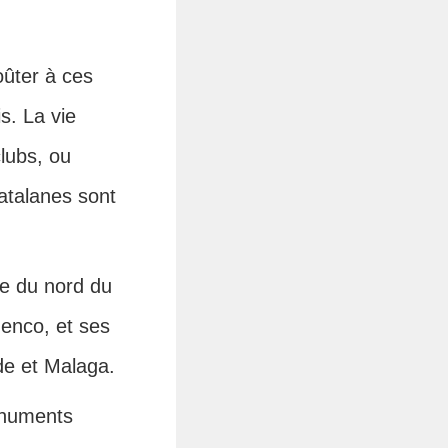
oûter à ces
is. La vie
lubs, ou
catalanes sont
ce du nord du
menco, et ses
de et Malaga.
monuments