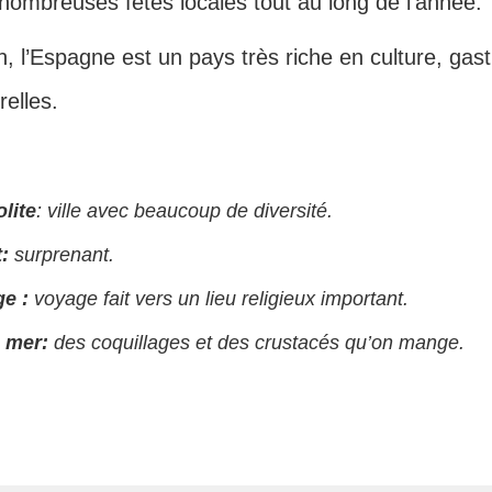
 nombreuses fêtes locales tout au long de l’année.
, l’Espagne est un pays très riche en culture, gas
elles.
lite
: ville avec beaucoup de diversité.
t:
surprenant.
ge :
voyage fait vers un lieu religieux important.
e mer:
des coquillages et des crustacés qu’on mange.