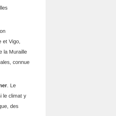
lles
son
 et Vigo,
 la Muraille
rales, connue
mer
. Le
 le climat y
ique, des