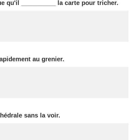
ue qu'il
__________
la carte pour tricher.
apidement au grenier.
hédrale sans la voir.