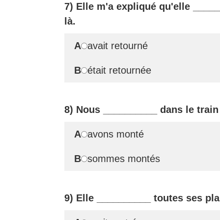
7) Elle m'a expliqué qu'elle
____
là.
A
avait retourné
B
était retournée
8) Nous
__________
dans le train
A
avons monté
B
sommes montés
9) Elle
__________
toutes ses pla