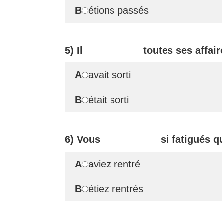
B
étions passés
5) Il
__________
toutes ses affair
A
avait sorti
B
était sorti
6) Vous
__________
si fatigués q
A
aviez rentré
B
étiez rentrés