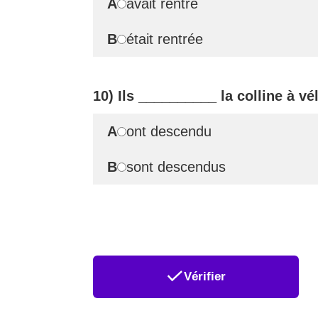
A
avait rentré
B
était rentrée
10) Ils
__________
la colline à vé
A
ont descendu
B
sont descendus
Vérifier