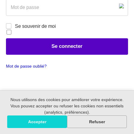
P
l
a
*
s
s
R
w
Se souvenir de moi
e
o
m
r
e
d
m
*
Se connecter
b
e
r
Mot de passe oublié?
m
e
Nous utilisons des cookies pour améliorer votre expérience.
Vous pouvez accepter ou refuser les cookies non essentiels
(analytics, préférences).
Accepter
Refuser