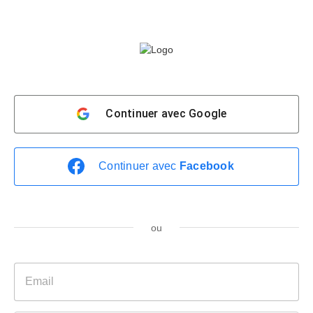
Continuer avec
Google
Continuer avec
Facebook
ou
E
m
a
i