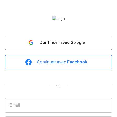
Continuer avec
Google
Continuer avec
Facebook
ou
E
m
a
i