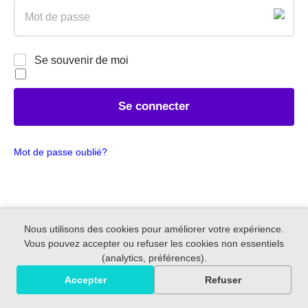
P
l
a
*
s
s
R
w
Se souvenir de moi
e
o
m
r
e
d
m
*
Se connecter
b
e
r
Mot de passe oublié?
m
e
Nous utilisons des cookies pour améliorer votre expérience.
Vous pouvez accepter ou refuser les cookies non essentiels
(analytics, préférences).
Accepter
Refuser