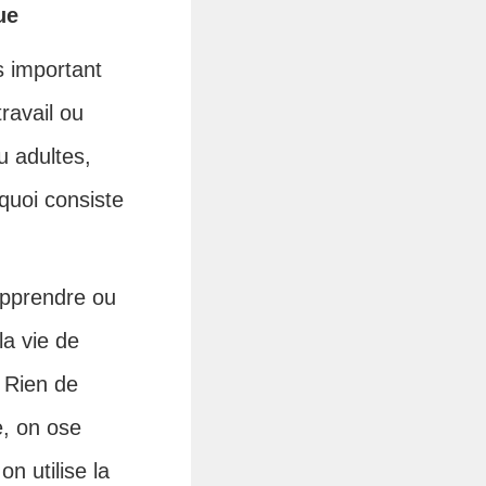
ue
s important
ravail ou
u adultes,
 quoi consiste
 apprendre ou
la vie de
. Rien de
e, on ose
n utilise la