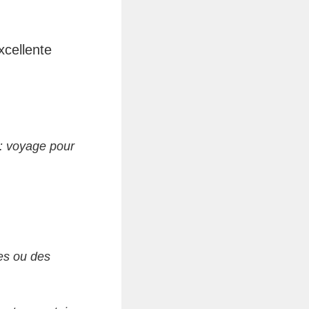
xcellente
e: voyage pour
es ou des