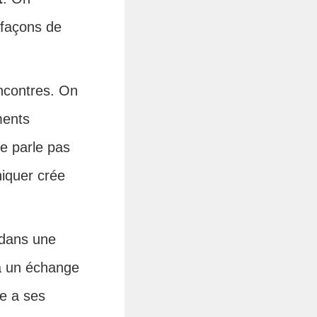
 façons de
encontres. On
ments
e parle pas
niquer crée
r dans une
 à un échange
le a ses