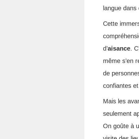
langue dans d
Cette immers
compréhensio
d’
aisance
. C
même s’en re
de personnes 
confiantes et
Mais les avan
seulement ap
On goûte à un
visite des li