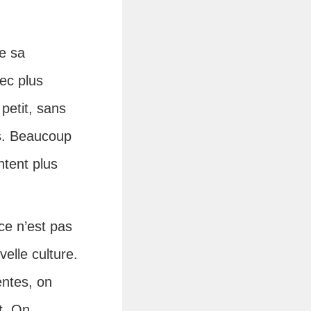
e sa
ec plus
 petit, sans
ps. Beaucoup
ntent plus
ce n’est pas
elle culture.
entes, on
t
. On