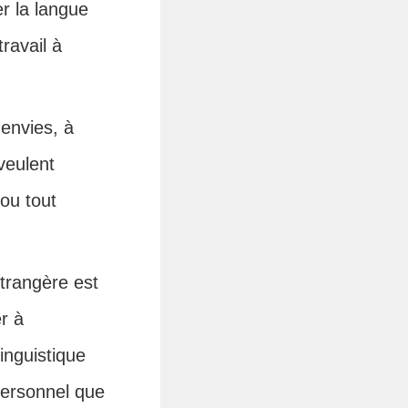
r la langue
ravail à
 envies, à
veulent
 ou tout
étrangère est
er à
inguistique
personnel que